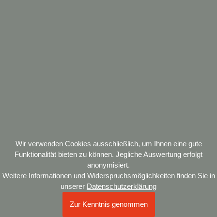
☰
DE
EN
Offene Stellen
Offene Stellen
Über uns…
Tandem transportiert seit vierzig Jahren Kunst. Aus der Ein-
Mann-Gründung im Rheinland wurde ein international
tätiges Transportunternehmen mit über 70 Mitarbeiter*innen
und Standorten in Frechen / Köln und Berlin. Unsere
Wir verwenden Cookies ausschließlich, um Ihnen eine gute
Kunden sind Galerien, Sammlungen, Künstler*Innen,
Funktionalität bieten zu können. Jegliche Auswertung erfolgt
anonymisiert.
Museen und Auktionshäuser weltweit.
Weitere Informationen und Widerspruchsmöglichkeiten finden Sie in
unserer
Datenschutzerklärung
Zur Kenntnis genommen